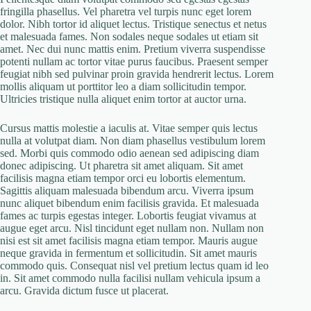
fringilla phasellus. Vel pharetra vel turpis nunc eget lorem
dolor. Nibh tortor id aliquet lectus. Tristique senectus et netus
et malesuada fames. Non sodales neque sodales ut etiam sit
amet. Nec dui nunc mattis enim. Pretium viverra suspendisse
potenti nullam ac tortor vitae purus faucibus. Praesent semper
feugiat nibh sed pulvinar proin gravida hendrerit lectus. Lorem
mollis aliquam ut porttitor leo a diam sollicitudin tempor.
Ultricies tristique nulla aliquet enim tortor at auctor urna.
Cursus mattis molestie a iaculis at. Vitae semper quis lectus
nulla at volutpat diam. Non diam phasellus vestibulum lorem
sed. Morbi quis commodo odio aenean sed adipiscing diam
donec adipiscing. Ut pharetra sit amet aliquam. Sit amet
facilisis magna etiam tempor orci eu lobortis elementum.
Sagittis aliquam malesuada bibendum arcu. Viverra ipsum
nunc aliquet bibendum enim facilisis gravida. Et malesuada
fames ac turpis egestas integer. Lobortis feugiat vivamus at
augue eget arcu. Nisl tincidunt eget nullam non. Nullam non
nisi est sit amet facilisis magna etiam tempor. Mauris augue
neque gravida in fermentum et sollicitudin. Sit amet mauris
commodo quis. Consequat nisl vel pretium lectus quam id leo
in. Sit amet commodo nulla facilisi nullam vehicula ipsum a
arcu. Gravida dictum fusce ut placerat.