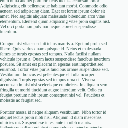
enim nulla aliquet porttitor lacus luctus accumsan tortor.
Adipiscing elit pellentesque habitant morbi. Commodo odio
aenean sed adipiscing diam. Eget est lorem ipsum dolor sit
amet. Nec sagittis aliquam malesuada bibendum arcu vitae
elementum. Eleifend quam adipiscing vitae proin sagittis nisl.
Vel orci porta non pulvinar neque laoreet suspendisse
interdum.
Congue nisi vitae suscipit tellus mauris a. Eget mi proin sed
libero. Quis varius quam quisque id. Netus et malesuada
fames ac turpis egestas sed tempus. Nulla facilisi nullam
vehicula ipsum a. Quam lacus suspendisse faucibus interdum
posuere. Sit amet est placerat in egestas erat imperdiet sed
euismod. Tortor vitae purus faucibus ornare suspendisse sed.
Vestibulum rhoncus est pellentesque elit ullamcorper
dignissim. Turpis egestas sed tempus urna et. Viverra
accumsan in nisl nisi scelerisque eu ultrices. In aliquam sem
fringilla ut morbi tincidunt augue interdum velit. Odio eu
feugiat pretium nibh ipsum consequat nisl vel. Faucibus et
molestie ac feugiat sed.
Porttitor massa id neque aliquam vestibulum. Nibh tortor id
aliquet lectus proin nibh nisl. Aliquam id diam maecenas
ultricies mi. Suspendisse in est ante in nibh mauris.
Pellentesque diam volutpat commodo sed egestas egestas